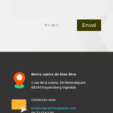
Envoi
=
7 + 10
Notre centre de bien-être
1, rue de la scierie, ZA Hinteralspach
68240 Kaysersberg Vignoble
Contactez-nous
bonjour@centreojawhar.com